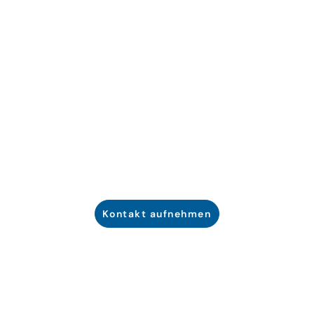
Planen Sie Ihr Abenteuer
Sind Sie bereit für ein unvergessliches Abenteuer im
Schnee? Klicken Sie auf die Schaltfläche unten, um uns
noch heute zu kontaktieren und machen Sie sich bereit
für ein Erlebnis, das Sie für immer in Erinnerung
behalten werden!
Kontakt aufnehmen